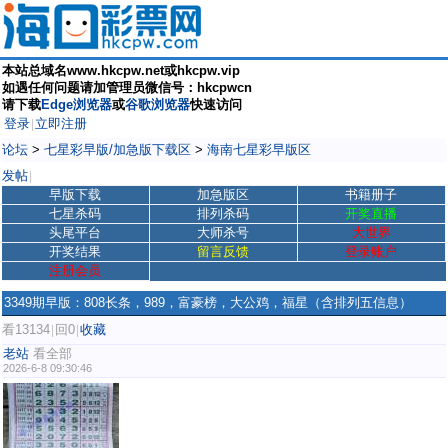
本站总域名www.hkcpw.net或hkcpw.vip
如遇任何问题请加管理员微信号：hkcpwcn
请下载
Edge浏览器
或
谷歌浏览器
快速访问
登录
立即注册
|
论坛
>
七星彩早版/加急版下载区
>
海南七星彩早版区
发帖
|
早版下载
加急版区
书籍册子
七星杀码
排列杀码
开奖直播
头尾平台
大师杀号
大世界
开奖结果
留言反馈
登录账户
注册会员
3349期早版：808长条，989，富豪榜，大公鸡，福星（含排列五信息）
看13134
回0
收藏
|
|
老站
看全部
2026-6-8 09:30:46