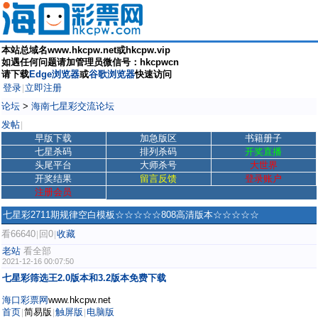
本站总域名www.hkcpw.net或hkcpw.vip
如遇任何问题请加管理员微信号：hkcpwcn
请下载
Edge浏览器
或
谷歌浏览器
快速访问
登录
立即注册
|
论坛
>
海南七星彩交流论坛
发帖
|
早版下载
加急版区
书籍册子
七星杀码
排列杀码
开奖直播
头尾平台
大师杀号
大世界
开奖结果
留言反馈
登录账户
注册会员
七星彩2711期规律空白模板☆☆☆☆☆808高清版本☆☆☆☆☆
看66640
回0
收藏
|
|
老站
看全部
2021-12-16 00:07:50
七星彩筛选王2.0版本和3.2版本免费下载
海口彩票网
www.hkcpw.net
首页
简易版
触屏版
电脑版
|
|
|