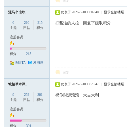
回复
泥马个比玖
发表于 2026-6-10 12:09:40
|
显示全部楼层
0
210
215
打酱油的人拉，回复下赚取积分
主题
回帖
积分
注册会员
积分
215
收听TA
发消息
回复
城枯草木深_
发表于 2026-6-10 12:23:47
|
显示全部楼层
9
252
301
祝你财源滚滚，大吉大利
主题
回帖
积分
注册会员
积分
301