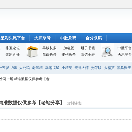
七星彩头尾平台
大师杀号
中肚杀码
合分杀码
坛
排五论坛
早版长条
加急版
册子书籍
中肚平台
史
体彩直播
黑白长条
排列长条
筛选王表
头尾平台
一夜谈
808
大公鸡
老鼠精
幸运福星
小精英
规律大师
光荣版
大精英
黑马赌王
除两个尾 精准数据仅供参考【老 ...
 精准数据仅供参考【老站分享】
[复制链接]