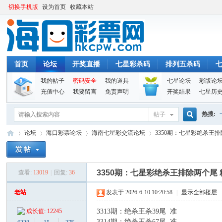
切换手机版
设为首页
收藏本站
首页
论坛
开奖直播
七星彩杀码
排列五杀码
我的帖子
密码安全
我的道具
七星论坛
彩版论
充值中心
我要留言
免责声明
开奖结果
七星历
热搜:
帖子
搜
论坛
海口彩票论坛
海南七星彩交流论坛
3350期：七星彩绝杀王排
索
3350期：七星彩绝杀王排除两个尾
查看:
13019
|
回复:
36
海
»
›
›
›
老站
发表于 2026-6-10 10:20:58
|
显示全部楼层
3313
期
：
绝杀王杀39
尾 准
成长值: 12245
3314
期
：
绝杀王杀67
尾 准