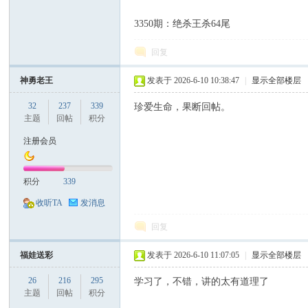
3350
期
：
绝杀王杀64
尾
票
回复
神勇老王
发表于 2026-6-10 10:38:47
|
显示全部楼层
32
237
339
珍爱生命，果断回帖。
主题
回帖
积分
注册会员
网
积分
339
收听TA
发消息
回复
福娃送彩
发表于 2026-6-10 11:07:05
|
显示全部楼层
26
216
295
学习了，不错，讲的太有道理了
主题
回帖
积分