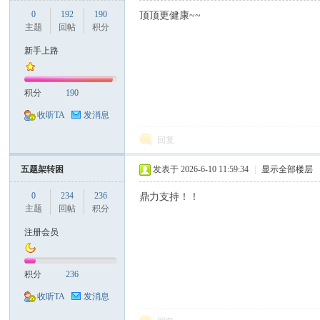
0
192
190
顶顶更健康~~
主题
回帖
积分
新手上路
积分
190
收听TA
发消息
回复
五题架转困
发表于 2026-6-10 11:59:34
|
显示全部楼层
0
234
236
鼎力支持！！
主题
回帖
积分
注册会员
积分
236
收听TA
发消息