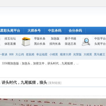
七星彩头尾平台
大师杀号
中肚杀码
合分杀码
坛
排五论坛
早版长条
加急版
册子书籍
中肚平台
史
体彩直播
黑白长条
排列长条
筛选王表
头尾平台
一夜谈
808
大公鸡
老鼠精
幸运福星
小精英
规律大师
光荣版
大精英
黑马赌王
3350期加急版：加急头，加密文件，讲头时代，九尾狐狸， ...
件，讲头时代，九尾狐狸，狼头
[复制链接]