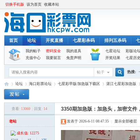
切换手机版
设为首页
收藏本站
首页
论坛
开奖直播
七星彩杀码
排列五杀码
我的帖子
密码安全
我的道具
七星论坛
彩版论
充值中心
我要留言
免责声明
开奖结果
七星历
热搜:
帖子
搜
论坛
海口彩票论坛
七星彩早版/加急版下载区
湛江七星彩加急版
索
3350期加急版：加急头，加密文
查看:
13069
|
回复:
14
海
»
›
›
›
›
老站
发表于 2026-6-11 08:47:35
|
显示全部楼层
成长值: 12275