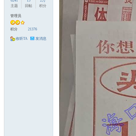
6241
15
2万
主题
回帖
积分
管理员
积分
21376
口
收听TA
发消息
彩