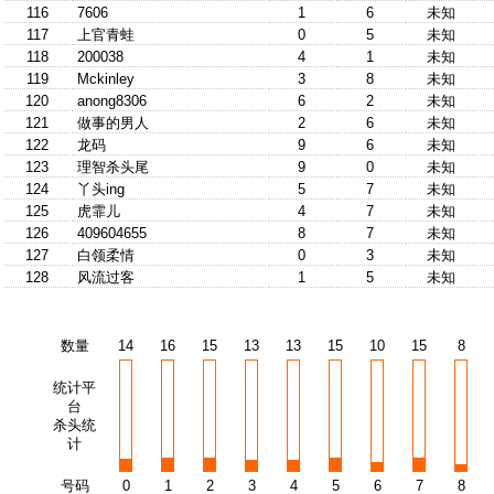
116
7606
1
6
未知
117
上官青蛙
0
5
未知
118
200038
4
1
未知
119
Mckinley
3
8
未知
120
anong8306
6
2
未知
121
做事的男人
2
6
未知
122
龙码
9
6
未知
123
理智杀头尾
9
0
未知
124
丫头ing
5
7
未知
125
虎霏儿
4
7
未知
126
409604655
8
7
未知
127
白领柔情
0
3
未知
128
风流过客
1
5
未知
数量
14
16
15
13
13
15
10
15
8
统计平
台
杀头统
计
号码
0
1
2
3
4
5
6
7
8