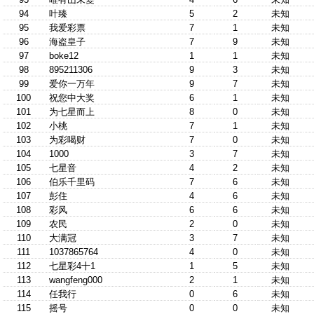
94
叶臻
5
2
未知
95
我爱彩票
7
1
未知
96
海盗皇子
7
9
未知
97
boke12
1
1
未知
98
895211306
9
3
未知
99
爱你一万年
9
7
未知
100
祝您中大奖
6
1
未知
101
为七星而上
8
0
未知
102
小桃
7
1
未知
103
为彩喝财
7
0
未知
104
1000
3
7
未知
105
七星音
4
2
未知
106
伯乐千里码
7
6
未知
107
彭住
4
6
未知
108
彩风
6
6
未知
109
农民
2
0
未知
110
大满冠
3
7
未知
111
1037865764
4
0
未知
112
七星彩4十1
1
5
未知
113
wangfeng000
2
1
未知
114
任我行
0
6
未知
115
摇号
0
0
未知