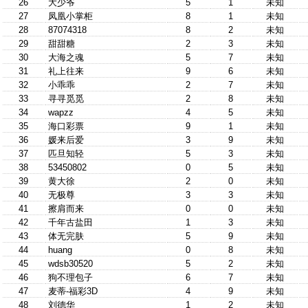
26
大少爷
5
1
未知
27
凤凰小掌柜
8
1
未知
28
87074318
8
2
未知
29
甜甜糖
2
3
未知
30
大海之魂
5
7
未知
31
礼上往来
9
6
未知
32
小乖乖
2
7
未知
33
寻寻觅觅
2
8
未知
34
wapzz
4
5
未知
35
海口彩票
9
1
未知
36
媛来后爱
3
9
未知
37
匹旦知轻
5
3
未知
38
53450802
0
5
未知
39
黄大徐
2
0
未知
40
无极尊
3
3
未知
41
擦肩而来
0
0
未知
42
千年古盐田
1
3
未知
43
体无完肤
5
9
未知
44
huang
0
8
未知
45
wdsb30520
5
2
未知
46
狗不理包子
6
7
未知
47
麦蒂-福彩3D
4
9
未知
48
刘德华
1
2
未知