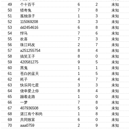
49
个十百千
6
2
未知
50
猎奇兔
7
8
未知
51
孤独浪子
1
3
未知
52
115069208
3
3
未知
53
dd2454616
6
8
未知
54
悍马
7
6
未知
55
欢喜
7
3
未知
56
珠江码友
2
7
未知
57
a251255754
8
4
未知
58
搞笑王子
8
0
未知
59
420581275
9
5
未知
60
黑鬼
1
1
未知
61
苍白的蓝天
1
5
未知
62
耗子
4
7
未知
63
快乐同七星
3
3
未知
64
侥幸爱上你
8
4
未知
65
蹦着走路
1
0
未知
66
一梦
7
8
未知
67
407936508
5
9
未知
68
湛江有个和尚
1
8
未知
69
共同致富
6
0
未知
70
aaa0759
2
9
未知