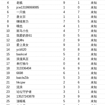
4
老贱
9
1
未知
5
jcw13199069085
1
0
未知
6
一只狼
4
7
未知
7
唐太宗
1
1
未知
8
继续努力
7
5
未知
9
哦也
4
1
未知
10
斑马小生
4
7
未知
11
我爱奶茶61
0
5
未知
12
战神s
2
9
未知
13
爱上美女
9
3
未知
14
ycb520
0
8
未知
15
baskcel
5
2
未知
16
浪漫风言
2
8
未知
17
单打独斗
0
4
未知
18
313336404
6
9
未知
19
6698
6
1
未知
20
baicleZib
5
3
未知
21
hkcpw
2
6
未知
22
流浪
3
3
未知
23
论坛守护者
3
1
未知
24
13527243878
3
9
未知
25
顶呱呱
5
3
未知