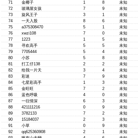
71
金椰子
1
8
未知
72
玻璃屋女孩
7
9
未知
73
旋风王子
3
1
未知
74
一天入股
8
6
未知
75
a375308470
5
1
未知
76
xwzi108
7
0
未知
77
1223
1
5
未知
78
寻欢高手
5
5
未知
79
7705444
5
4
未知
80
小苏
5
8
未知
81
打工仔138
2
2
未知
82
给我一片天
3
4
未知
83
彩迷
7
9
未知
84
七星彩高手
1
3
未知
85
金旺旺
7
2
未知
86
蓝色呼吸
4
0
未知
87
一往情深
6
3
未知
88
421111216
0
9
未知
89
3782133
7
2
未知
90
15184037
2
3
未知
91
小草
0
9
未知
92
qq625360908
2
1
未知
93
唯有山未變
4
6
未知