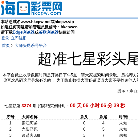
本站总域名www.hkcpw.net或hkcpw.vip
如遇任何问题请加管理员微信号：hkcpwcn
请下载
Edge浏览器
或
谷歌浏览器
快速访问
登录
立即注册
|
首页
>
大师头尾杀号平台
超准七星彩头
本平台截止收录数据时间是开奖日下午5点，请大家抓紧时间录取。另推荐方
你喜欢杀码这里是您必选的！ 为了防止数据大面积错误请大家不要抄袭他人
提示：杀百
00 天 06 小时 06 分 38 秒
3374
七星彩第
期 招募结束倒计时：
序号
大师名称
杀头
杀尾
对/错
1
廉江阿弟
0
4
未知
2
光影已死
0
5
未知
3
逍遥客888
3
7
未知