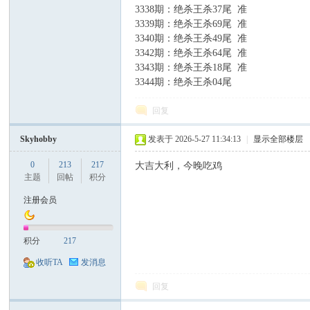
3338
期
：
绝杀王杀37
尾 准
3339期
：
绝杀王杀69
尾 准
3340
期
：
绝杀王杀49
尾 准
票
3342期
：
绝杀王杀64
尾 准
3343期
：
绝杀王杀18
尾 准
3344
期
：
绝杀王杀04
尾
回复
Skyhobby
发表于 2026-5-27 11:34:13
|
显示全部楼层
0
213
217
大吉大利，今晚吃鸡
主题
回帖
积分
网
注册会员
积分
217
收听TA
发消息
回复