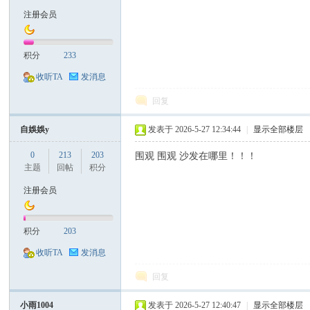
注册会员
积分
233
收听TA
发消息
回复
自娛娛y
发表于 2026-5-27 12:34:44
|
显示全部楼层
0
213
203
围观 围观 沙发在哪里！！！
主题
回帖
积分
注册会员
积分
203
收听TA
发消息
回复
小雨1004
发表于 2026-5-27 12:40:47
|
显示全部楼层