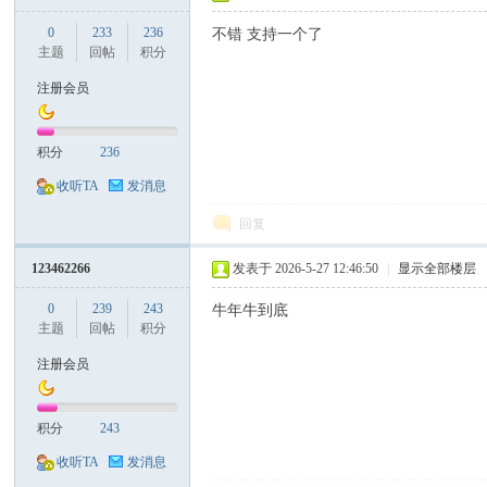
0
233
236
不错 支持一个了
主题
回帖
积分
注册会员
积分
236
收听TA
发消息
回复
123462266
发表于 2026-5-27 12:46:50
|
显示全部楼层
0
239
243
牛年牛到底
主题
回帖
积分
注册会员
积分
243
收听TA
发消息