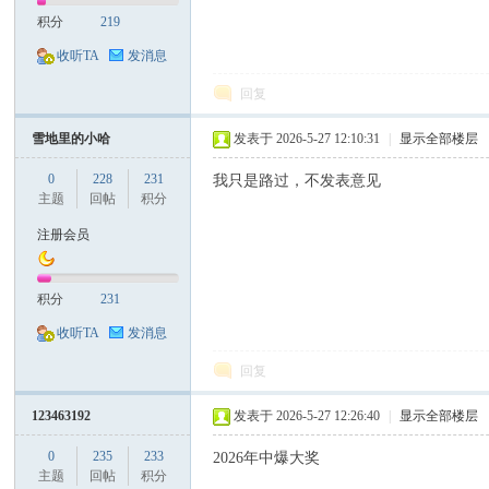
积分
219
收听TA
发消息
回复
雪地里的小哈
发表于 2026-5-27 12:10:31
|
显示全部楼层
0
228
231
我只是路过，不发表意见
主题
回帖
积分
注册会员
积分
231
收听TA
发消息
回复
123463192
发表于 2026-5-27 12:26:40
|
显示全部楼层
0
235
233
2026年中爆大奖
主题
回帖
积分