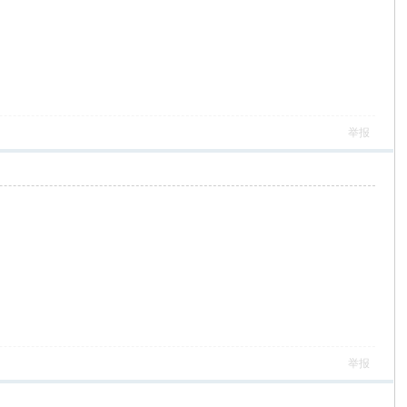
举报
举报