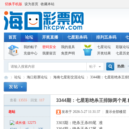
切换手机版
设为首页
收藏本站
首页
论坛
开奖直播
七星彩杀码
排列五杀码
我的帖子
密码安全
我的道具
七星论坛
彩版论
充值中心
我要留言
免责声明
开奖结果
七星历
热搜:
帖子
搜
论坛
海口彩票论坛
海南七星彩交流论坛
3344期：七星彩绝杀王排
索
3344期：七星彩绝杀王排除两个尾
查看:
13555
|
回复:
117
海
»
›
›
›
老站
发表于 2026-5-27 11:31:37
|
显示全部楼层
3303
期
：
绝杀王杀89
尾 准
成长值: 12275
3304
期
：
绝杀王杀17
尾 准