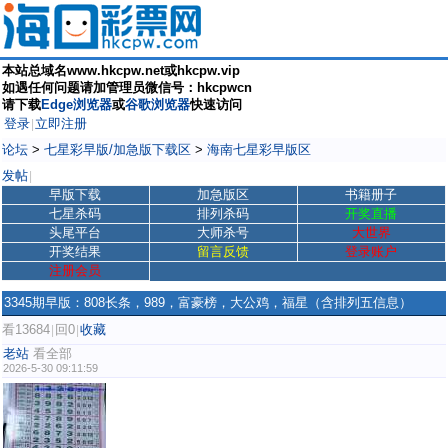
本站总域名www.hkcpw.net或hkcpw.vip
如遇任何问题请加管理员微信号：hkcpwcn
请下载
Edge浏览器
或
谷歌浏览器
快速访问
登录
立即注册
|
论坛
>
七星彩早版/加急版下载区
>
海南七星彩早版区
发帖
|
早版下载
加急版区
书籍册子
七星杀码
排列杀码
开奖直播
头尾平台
大师杀号
大世界
开奖结果
留言反馈
登录账户
注册会员
3345期早版：808长条，989，富豪榜，大公鸡，福星（含排列五信息）
看13684
回0
收藏
|
|
老站
看全部
2026-5-30 09:11:59