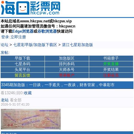
本站总域名www.hkcpw.net或hkcpw.vip
如遇任何问题请加管理员微信号：hkcpwcn
请下载
Edge浏览器
或
谷歌浏览器
快速访问
登录
立即注册
|
论坛
>
七星彩早版/加急版下载区
>
湛江七星彩加急版
发帖
|
早版下载
加急版区
书籍册子
七星杀码
排列杀码
开奖直播
头尾平台
大师杀号
开奖结果
留言反馈
登录账户
注册会员
3345期加急版：一日谈，一手遮天，一夜谈，财务管家，中暴彩市
看13246
回0
收藏
|
|
老站
看全部
2026-5-31 07:41:20