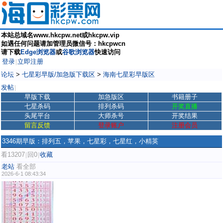
本站总域名www.hkcpw.net或hkcpw.vip
如遇任何问题请加管理员微信号：hkcpwcn
请下载
Edge浏览器
或
谷歌浏览器
快速访问
登录
立即注册
|
论坛
>
七星彩早版/加急版下载区
>
海南七星彩早版区
发帖
|
早版下载
加急版区
书籍册子
七星杀码
排列杀码
开奖直播
头尾平台
大师杀号
开奖结果
留言反馈
登录账户
注册会员
3346期早版：排列五，苹果，七星彩，七星红，小精英
看13207
回0
收藏
|
|
老站
看全部
2026-6-1 08:43:34