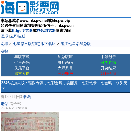
本站总域名www.hkcpw.net或hkcpw.vip
如遇任何问题请加管理员微信号：hkcpwcn
请下载
Edge浏览器
或
谷歌浏览器
快速访问
登录
立即注册
|
论坛
>
七星彩早版/加急版下载区
>
湛江七星彩加急版
发帖
|
早版下载
加急版区
书籍册子
七星杀码
排列杀码
开奖直播
头尾平台
大师杀号
开奖结果
留言反馈
登录账户
注册会员
3346期加急版：理财专家，七彩金尾，美丽尾，七彩笔录，七金码，杀头天
下
看12983
回0
收藏
|
|
老站
看全部
2026-6-2 08:08:09