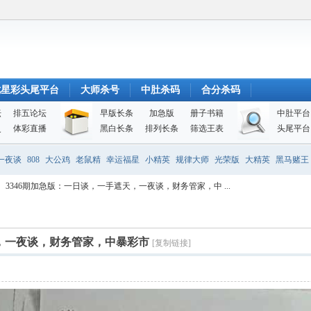
七星彩头尾平台
大师杀号
中肚杀码
合分杀码
坛
排五论坛
早版长条
加急版
册子书籍
中肚平台
史
体彩直播
黑白长条
排列长条
筛选王表
头尾平台
一夜谈
808
大公鸡
老鼠精
幸运福星
小精英
规律大师
光荣版
大精英
黑马赌王
3346期加急版：一日谈，一手遮天，一夜谈，财务管家，中 ...
天，一夜谈，财务管家，中暴彩市
[复制链接]