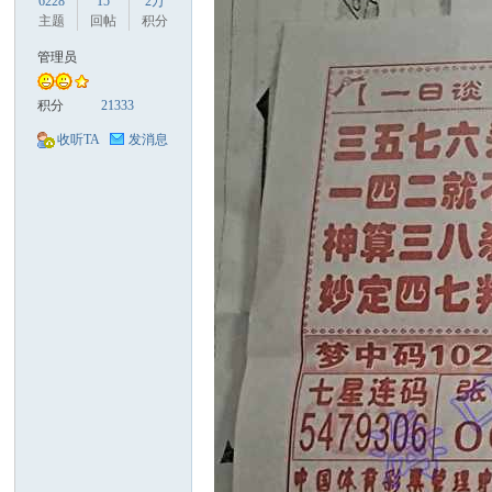
6228
15
2万
主题
回帖
积分
管理员
积分
21333
口
收听TA
发消息
彩