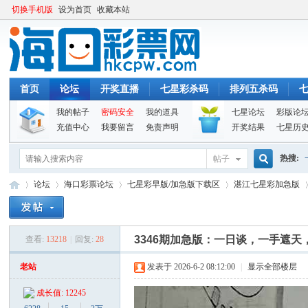
切换手机版
设为首页
收藏本站
首页
论坛
开奖直播
七星彩杀码
排列五杀码
我的帖子
密码安全
我的道具
七星论坛
彩版论
充值中心
我要留言
免责声明
开奖结果
七星历
热搜:
帖子
搜
论坛
海口彩票论坛
七星彩早版/加急版下载区
湛江七星彩加急版
索
3346期加急版：一日谈，一手遮
查看:
13218
|
回复:
28
海
»
›
›
›
›
老站
发表于 2026-6-2 08:12:00
|
显示全部楼层
成长值: 12245