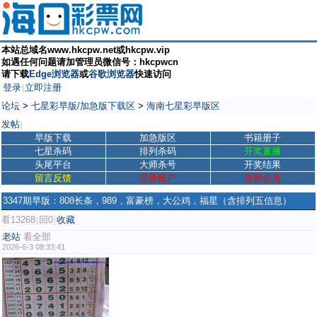
本站总域名www.hkcpw.net或hkcpw.vip
如遇任何问题请加管理员微信号：hkcpwcn
请下载
Edge浏览器
或
谷歌浏览器
快速访问
登录
立即注册
|
论坛
>
七星彩早版/加急版下载区
>
海南七星彩早版区
发帖
|
早版下载
加急版区
书籍册子
七星杀码
排列杀码
开奖直播
头尾平台
大师杀号
开奖结果
留言反馈
登录账户
注册会员
3347期早版：808长条，989，富豪榜，大公鸡，福星（含排列五信息）
看13268
回0
收藏
|
|
老站
看全部
2026-6-3 08:33:41